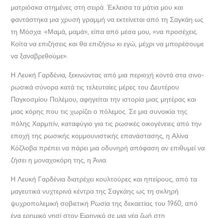
ματριόσκα στημένες στη σειρά. Έκλεισα τα μάτια μου και
φαντάστηκα μια χρυσή γραμμή να εκτείνεται από τη Σαγκάη ως
τη Μόσχα. «Μαμά, μαμά», είπα από μέσα μου, «να προσέχεις.
Κοίτα να επιζήσεις και θα επιζήσω κι εγώ, μέχρι να μπορέσουμε
να ξαναβρεθούμε».
Η Λευκή Γαρδένια, ξεκινώντας από μια περιοχή κοντά στα σινο-
ρωσικά σύνορα κατά τις τελευταίες μέρες του Δευτέρου
Παγκοσμίου Πολέμου, αφηγείται την ιστορία μιας μητέρας και
μιας κόρης που τις χωρίζει ο πόλεμος. Σε μια συνοικία της
πόλης Χαρμπίν, καταφύγιο για τις ρωσικές οικογένειες από την
εποχή της ρωσικής κομμουνιστικής επανάστασης, η Αλίνα
Κόζλοβα πρέπει να πάρει μια οδυνηρή απόφαση αν επιθυμεί να
ζήσει η μοναχοκόρη της, η Άνια.
Η Λευκή Γαρδένια διατρέχει κουλτούρες και ηπείρους, από τα
μαγευτικά νυχτερινά κέντρα της Σαγκάης ως τη σκληρή
ψυχροπολεμική σοβιετική Ρωσία της δεκαετίας του 1960, από
ένα ερημικό νησί στον Ειρηνικό σε μια νέα ζωή στη