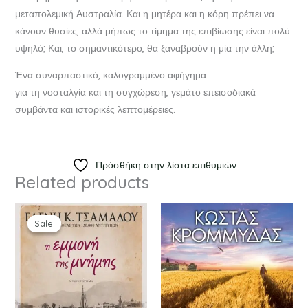
μεταπολεμική Αυστραλία. Και η μητέρα και η κόρη πρέπει να
κάνουν θυσίες, αλλά μήπως το τίμημα της επιβίωσης είναι πολύ
υψηλό; Και, το σημαντικότερο, θα ξαναβρούν η μία την άλλη;
Ένα συναρπαστικό, καλογραμμένο αφήγημα
για τη νοσταλγία και τη συγχώρεση, γεμάτο επεισοδιακά
συμβάντα και ιστορικές λεπτομέρειες.
Πρόσθήκη στην λίστα επιθυμιών
Related products
Original
Current
price
price
Sale!
Sale!
was:
is:
€17.70.
€15.93.