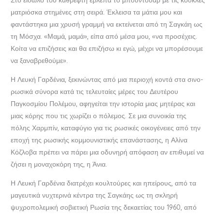
ματριόσκα στημένες στη σειρά. Έκλεισα τα μάτια μου και
φαντάστηκα μια χρυσή γραμμή να εκτείνεται από τη Σαγκάη ως
τη Μόσχα. «Μαμά, μαμά», είπα από μέσα μου, «να προσέχεις.
Κοίτα να επιζήσεις και θα επιζήσω κι εγώ, μέχρι να μπορέσουμε
να ξαναβρεθούμε».
Η Λευκή Γαρδένια, ξεκινώντας από μια περιοχή κοντά στα σινο-
ρωσικά σύνορα κατά τις τελευταίες μέρες του Δευτέρου
Παγκοσμίου Πολέμου, αφηγείται την ιστορία μιας μητέρας και
μιας κόρης που τις χωρίζει ο πόλεμος. Σε μια συνοικία της
πόλης Χαρμπίν, καταφύγιο για τις ρωσικές οικογένειες από την
εποχή της ρωσικής κομμουνιστικής επανάστασης, η Αλίνα
Κόζλοβα πρέπει να πάρει μια οδυνηρή απόφαση αν επιθυμεί να
ζήσει η μοναχοκόρη της, η Άνια.
Η Λευκή Γαρδένια διατρέχει κουλτούρες και ηπείρους, από τα
μαγευτικά νυχτερινά κέντρα της Σαγκάης ως τη σκληρή
ψυχροπολεμική σοβιετική Ρωσία της δεκαετίας του 1960, από