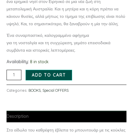
ένα ερημικό νησί στον Ειρηνικό σε μια νέα ζωή στη
μεταπολεμική Αυστραλία. Και η μητέρα και η κόρη πρέπει να
κάνουν θυσίες, αλλά μήπως το τίμημα της επιβίωσης είναι πολύ
υψηλό; Και, το σημαντικότερο, θα ξαναβρούν η μία την άλλη;
Ένα συναρπαστικό, καλογραμμένο αφήγημα
για τη νοσταλγία και τη συγχώρεση, γεμάτο επεισοδιακά
συμβάντα και ιστορικές λεπτομέρειες.
Availability:
8 in stock
ADD TO CART
Categories:
BOOKS
,
Special OFFERS
Description
Στο είδωλο του καθρέφτη έβλεπα το μπουντουάρ με τις κούκλες