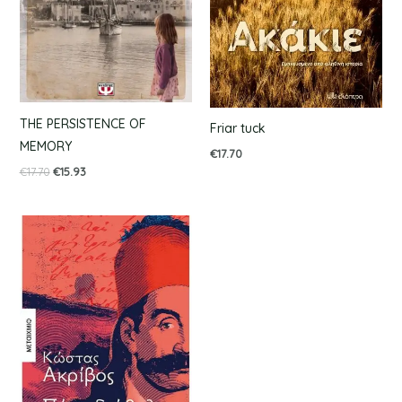
THE PERSISTENCE OF
Friar tuck
MEMORY
€
17.70
€
17.70
€
15.93