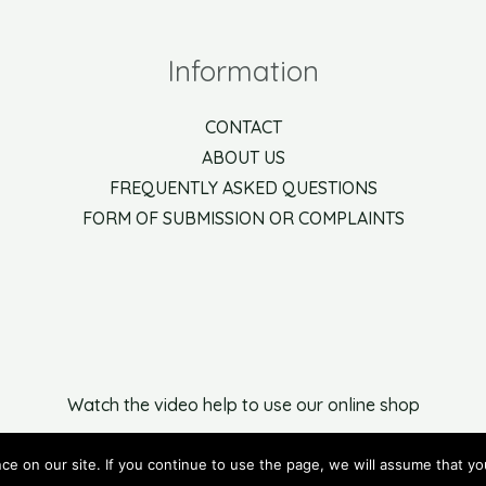
Information
CONTACT
ABOUT US
FREQUENTLY ASKED QUESTIONS
FORM OF SUBMISSION OR COMPLAINTS
Watch the video help to use our online shop
Copyright © 2021 Arbor Net
ce on our site. If you continue to use the page, we will assume that yo