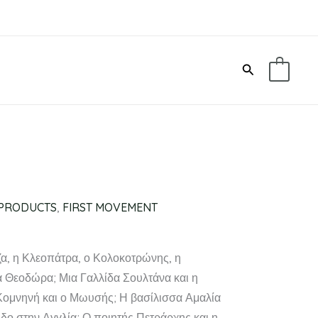
Search
0
PRODUCTS
,
FIRST MOVEMENT
ίζα, η Κλεοπάτρα, ο Κολοκοτρώνης, η
 Θεοδώρα; Μια Γαλλίδα Σουλτάνα και η
ομνηνή και ο Μωυσής; Η βασίλισσα Αμαλία
δο στην Αγγλία; Ο ποιητής Πετράρχης και η