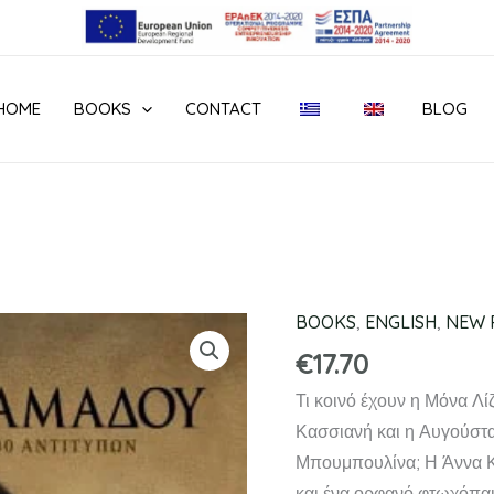
HOME
BOOKS
CONTACT
BLOG
BOOKS
,
ENGLISH
,
NEW 
ΜΥΣΤΙΚΕΣ
ΙΣΤΟΡΙΕΣ
€
17.70
quantity
Τι κοινό έχουν η Μόνα Λ
Κασσιανή και η Αυγούστα
Μπουμπουλίνα; Η Άννα Κ
και ένα ορφανό φτωχόπαι