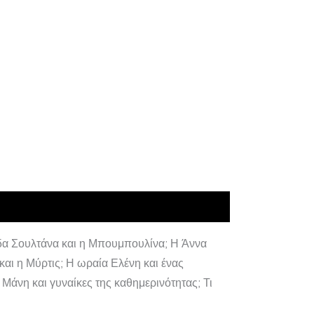
ίδα Σουλτάνα και η Μπουμπουλίνα; Η Άννα
αι η Μύρτις; Η ωραία Ελένη και ένας
Μάνη και γυναίκες της καθημερινότητας; Τι