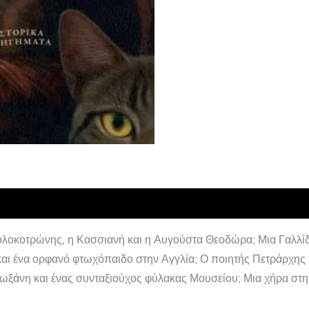
 Κολοκοτρώνης, η Κασσιανή και η Αυγούστα Θεοδώρα; Μια Γαλλ
αι ένα ορφανό φτωχόπαιδο στην Αγγλία; Ο ποιητής Πετράρχης κ
Ρωξάνη και ένας συνταξιούχος φύλακας Μουσείου; Μια χήρα στη 