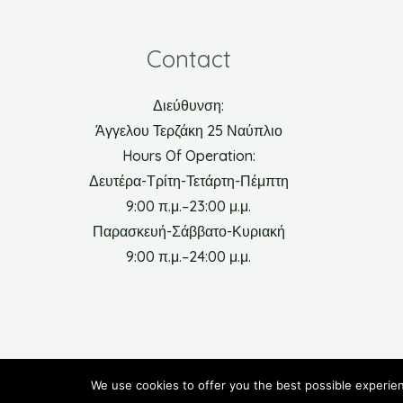
Contact
Διεύθυνση:
Άγγελου Τερζάκη 25 Ναύπλιο
Hours Of Operation:
Δευτέρα-Τρίτη-Τετάρτη-Πέμπτη
9:00 π.μ.–23:00 μ.μ.
Παρασκευή-Σάββατο-Κυριακή
9:00 π.μ.–24:00 μ.μ.
We use cookies to offer you the best possible experien