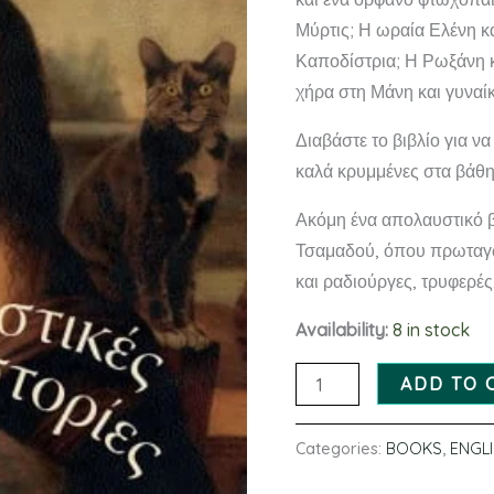
Μύρτις; Η ωραία Ελένη κα
Καποδίστρια; Η Ρωξάνη κ
χήρα στη Μάνη και γυναίκ
Διαβάστε το βιβλίο για να
καλά κρυμμένες στα βάθη
Ακόμη ένα απολαυστικό βι
Τσαμαδού, όπου πρωταγω
και ραδιούργες, τρυφερέ
Availability:
8 in stock
ADD TO 
Categories:
BOOKS
,
ENGL