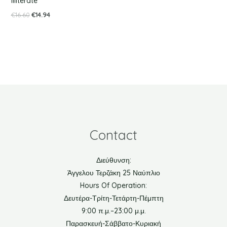
Illiterate
€
16.60
€
14.94
Contact
Διεύθυνση:
Άγγελου Τερζάκη 25 Ναύπλιο
Hours Of Operation:
Δευτέρα-Τρίτη-Τετάρτη-Πέμπτη
9:00 π.μ.–23:00 μ.μ.
Παρασκευή-Σάββατο-Κυριακή