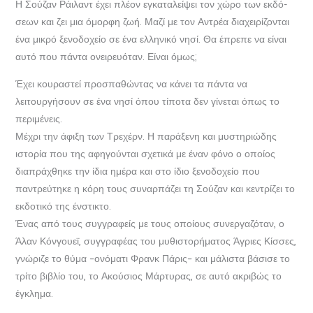
Η Σούζαν Ράιλαντ έχει πλέον εγκαταλείψει τον χώρο των εκδό­­
σεων και ζει μια όμορφη ζωή. Μαζί με τον Αντρέα διαχειρίζονται
ένα μικρό ξενοδοχείο σε ένα ελληνικό νησί. Θα έπρεπε να είναι
αυτό που πάντα ονειρευόταν. Είναι όμως;
Έχει κουραστεί προσπαθώντας να κάνει τα πάντα να
λειτουργήσουν σε ένα νησί όπου τίποτα δεν γίνεται όπως το
περιμένεις.
Μέχρι την άφιξη των Τρεχέρν. Η παράξενη και μυστηριώδης
ιστορία που της αφηγούνται σχετικά με έναν φόνο ο οποίος
διαπράχθηκε την ίδια ημέρα και στο ίδιο ξενοδοχείο που
παντρεύτηκε η κόρη τους συναρπάζει τη Σούζαν και κεντρίζει το
εκδοτικό της ένστικτο.
Ένας από τους συγγραφείς με τους οποίους συνεργαζόταν, ο
Άλαν Κόνγουεϊ, συγγραφέας του μυθιστορήματος Άγριες Κίσσες,
γνώριζε το θύμα –ονόματι Φρανκ Πάρις– και μάλιστα βάσισε το
τρίτο βιβλίο του, το Ακούσιος Μάρτυρας, σε αυτό ακριβώς το
έγκλημα.