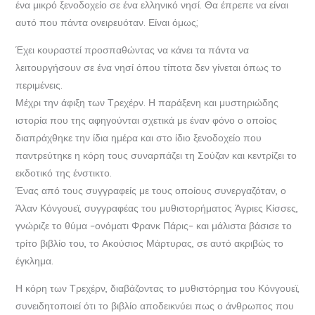
ένα μικρό ξενοδοχείο σε ένα ελληνικό νησί. Θα έπρεπε να είναι
αυτό που πάντα ονειρευόταν. Είναι όμως;
Έχει κουραστεί προσπαθώντας να κάνει τα πάντα να
λειτουργήσουν σε ένα νησί όπου τίποτα δεν γίνεται όπως το
περιμένεις.
Μέχρι την άφιξη των Τρεχέρν. Η παράξενη και μυστηριώδης
ιστορία που της αφηγούνται σχετικά με έναν φόνο ο οποίος
διαπράχθηκε την ίδια ημέρα και στο ίδιο ξενοδοχείο που
παντρεύτηκε η κόρη τους συναρπάζει τη Σούζαν και κεντρίζει το
εκδοτικό της ένστικτο.
Ένας από τους συγγραφείς με τους οποίους συνεργαζόταν, ο
Άλαν Κόνγουεϊ, συγγραφέας του μυθιστορήματος Άγριες Κίσσες,
γνώριζε το θύμα –ονόματι Φρανκ Πάρις– και μάλιστα βάσισε το
τρίτο βιβλίο του, το Ακούσιος Μάρτυρας, σε αυτό ακριβώς το
έγκλημα.
Η κόρη των Τρεχέρν, διαβάζοντας το μυθιστόρημα του Κόνγουεϊ,
συνειδητοποιεί ότι το βιβλίο αποδεικνύει πως ο άνθρωπος που