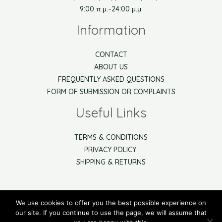
9:00 π.μ.–24:00 μ.μ.
Information
CONTACT
ABOUT US
FREQUENTLY ASKED QUESTIONS
FORM OF SUBMISSION OR COMPLAINTS
Useful Links
TERMS & CONDITIONS
PRIVACY POLICY
SHIPPING & RETURNS
We use cookies to offer you the best possible experience on
Watch the video help to use our online shop
our site. If you continue to use the page, we will assume that