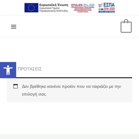
Μετάβαση
στο
περιεχόμενο
0
Ανοίξτε τη γραμμή εργαλείων
HOT ΠΡΟΤΑΣΕΙΣ
Δεν βρέθηκε κανένα προϊόν που να ταιριάζει με την
επιλογή σας.