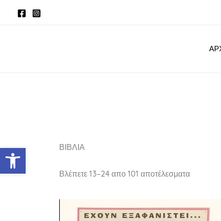
Sorted
Μετάβαση
by
latest
στο
περιεχόμενο
ΑΡ
ΒΙΒΛΙΑ
Ανοίξτε τη γραμμή εργαλείων
Βλέπετε 13–24 απο 101 αποτέλεσματα