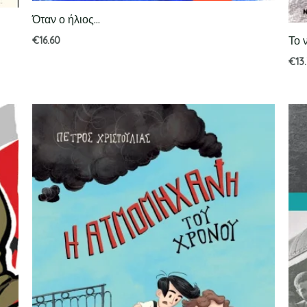
Όταν ο ήλιος…
Το 
€
16.60
€
13