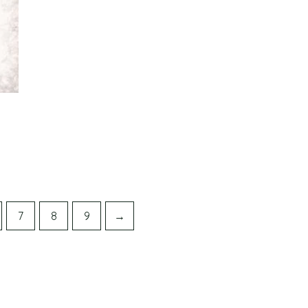
7
8
9
→