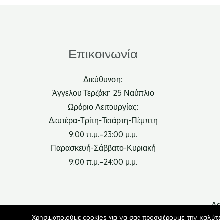
Επικοινωνία
Διεύθυνση:
Άγγελου Τερζάκη 25 Ναύπλιο
Ωράριο Λειτουργίας:
Δευτέρα-Τρίτη-Τετάρτη-Πέμπτη
9:00 π.μ.–23:00 μ.μ.
Παρασκευή-Σάββατο-Κυριακή
9:00 π.μ.–24:00 μ.μ.
Δε
Χρησιμοποιούμε cookies για να σας προσφέρουμε την καλύτερ