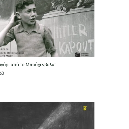
αγόρι από το Μπούχενβαλντ
.60