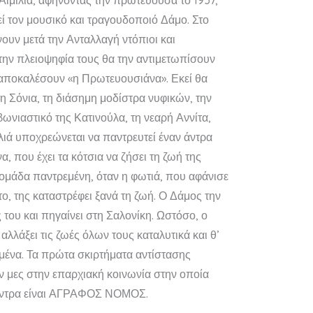
 Αιμιλία, αφήνοντας την πρωτεύουσα το 1937,
εί τον μουσικό και τραγουδοποιό Δάμο. Στο
ουν μετά την Ανταλλαγή ντόπιοι και
στην πλειοψηφία τους θα την αντιμετωπίσουν
 αποκαλέσουν «η Πρωτευουσιάνα». Εκεί θα
 τη Σόνια, τη διάσημη μοδίστρα νυφικών, την
ωνιαστικό της Κατινούλα, τη νεαρή Αννίτα,
λιά υποχρεώνεται να παντρευτεί έναν άντρα
α, που έχει τα κότσια να ζήσει τη ζωή της
δομάδα παντρεμένη, όταν η φωτιά, που αφάνισε
το, της καταστρέφει ξανά τη ζωή. Ο Δάμος την
ς του και πηγαίνει στη Σαλονίκη. Ωστόσο, ο
αλλάξει τις ζωές όλων τους καταλυτικά και θ’
μένα. Τα πρώτα σκιρτήματα αντίστασης
 μες στην επαρχιακή κοινωνία στην οποία
 άντρα είναι ΑΓΡΑΦΟΣ ΝΟΜΟΣ.