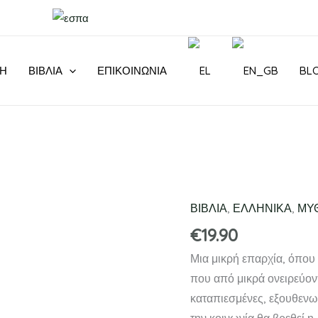
ΚΗ
ΒΙΒΛΙΑ
ΕΠΙΚΟΙΝΩΝΊΑ
BL
ΒΙΒΛΙΑ
,
ΕΛΛΗΝΙΚΑ
,
ΜΥ
ΑΓΡΑΦΟΣ
ΝΟΜΟΣ
€
19.90
ποσότητα
Μια μικρή επαρχία, όπου 
που από μικρά ονειρεύοντ
καταπιεσμένες, εξουθενωμ