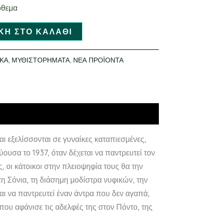
όθεμα
ΚΗ ΣΤΟ ΚΑΛΆΘΙ
ΚΑ
,
ΜΥΘΙΣΤΟΡΗΜΑΤΑ
,
ΝΕΑ ΠΡΟΪΟΝΤΑ
αι εξελίσσονται σε γυναίκες καταπιεσμένες,
ύουσα το 1937, όταν δέχεται να παντρευτεί τον
 οι κάτοικοι στην πλειοψηφία τους θα την
η Σόνια, τη διάσημη μοδίστρα νυφικών, την
αι να παντρευτεί έναν άντρα που δεν αγαπά,
 που αφάνισε τις αδελφές της στον Πόντο, της