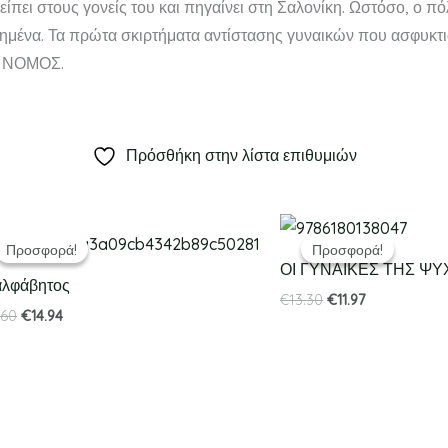
είπει στους γονείς του και πηγαίνει στη Σαλονίκη. Ωστόσο, ο πό
στημένα. Τα πρώτα σκιρτήματα αντίστασης γυναικών που ασφυκτ
Σ ΝΟΜΟΣ.
Πρόσθήκη στην λίστα επιθυμιών
Original
Η
Original
Η
price
τρέχουσα
price
τρέχουσα
Προσφορά!
Προσφορά!
Προσφορά!
Προσφορά!
was:
τιμή
was:
τιμή
ΟΙ ΓΥΝΑΙΚΕΣ ΤΗΣ Ψ
€16.60.
είναι:
€13.30.
είναι:
αλφάβητος
€14.94.
€11.97.
€
13.30
€
11.97
.60
€
14.94