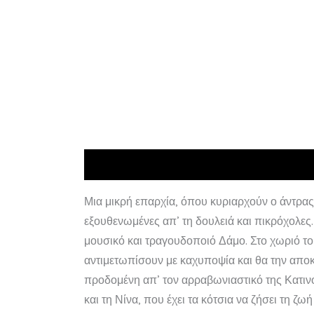
Περιγραφή
Μια μικρή επαρχία, όπου κυριαρχούν ο άντρας 
εξουθενωμένες απ’ τη δουλειά και πικρόχολες. 
μουσικό και τραγουδοποιό Δάμο. Στο χωριό το
αντιμετωπίσουν με καχυποψία και θα την αποκ
προδομένη απ’ τον αρραβωνιαστικό της Κατινο
και τη Νίνα, που έχει τα κότσια να ζήσει τη ζ