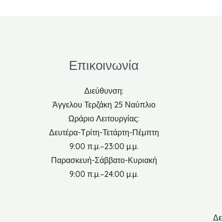
Επικοινωνία
Διεύθυνση:
Άγγελου Τερζάκη 25 Ναύπλιο
Ωράριο Λειτουργίας:
Δευτέρα-Τρίτη-Τετάρτη-Πέμπτη
9:00 π.μ.–23:00 μ.μ.
Παρασκευή-Σάββατο-Κυριακή
9:00 π.μ.–24:00 μ.μ.
Δε