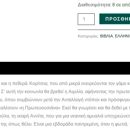
Διαθεσιμότητα:
8 σε απ
ΠΡΟΣΘΉ
Κατηγορίες:
ΒΙΒΛΙΑ
,
ΕΛΛΗΝΙ
και η πεθερά. Κορίτσια, που από μικρά ονειρεύονται τον γάμο κ
Σ’ αυτή την κοινωνία θα βρεθεί η Αιμιλία, αφήνοντας την πρωτε
υ, όπου συμβιώνουν μετά την Ανταλλαγή ντόπιοι και πρόσφυγες,
αλέσουν «η Πρωτευουσιάνα». Εκεί θα γνωρίσει και θα δεθεί με τ
ύλα, τη νεαρή Αννίτα, που για μια νεανική αμυαλιά υποχρεώνετ
ωή της όπως θέλει. Είναι μια εβδομάδα παντρεμένη, όταν η φωτιά,