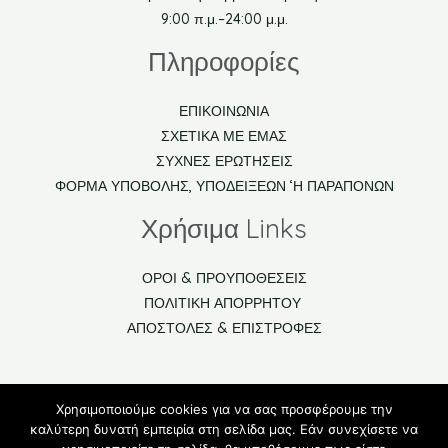
9:00 π.μ.–24:00 μ.μ.
Πληροφορίες
ΕΠΙΚΟΙΝΩΝΙΑ
ΣΧΕΤΙΚΑ ΜΕ ΕΜΑΣ
ΣΥΧΝΕΣ ΕΡΩΤΗΣΕΙΣ
ΦΟΡΜΑ ΥΠΟΒΟΛΗΣ, ΥΠΟΔΕΙΞΕΩΝ ‘Η ΠΑΡΑΠΟΝΩΝ
Χρήσιμα Links
ΟΡΟΙ & ΠΡΟΥΠΟΘΕΣΕΙΣ
ΠΟΛΙΤΙΚΗ ΑΠΟΡΡΗΤΟΥ
ΑΠΟΣΤΟΛΕΣ & ΕΠΙΣΤΡΟΦΕΣ
Χρησιμοποιούμε cookies για να σας προσφέρουμε την
Δείτε το βίντεο βοήθειας χρήσης του ηλεκτρονικού μας
καλύτερη δυνατή εμπειρία στη σελίδα μας. Εάν συνεχίσετε να
καταστήματος