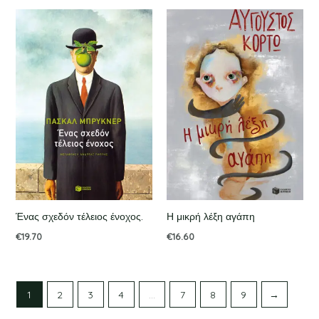
Ένας σχεδόν τέλειος ένοχος.
Η μικρή λέξη αγάπη
€
19.70
€
16.60
1
2
3
4
…
7
8
9
→